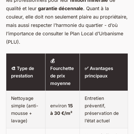
les professionnels pour leur
finition minérale
de
qualité et leur
garantie décennale
. Quant à la
couleur, elle doit non seulement plaire au propriétaire,
mais aussi respecter l’harmonie du quartier - d’où
l’importance de consulter le Plan Local d’Urbanisme
(PLU).
💰
🎨 Type de
Fourchette
✅ Avantages
prestation
de prix
principaux
moyenne
Nettoyage
Entretien
simple (anti-
environ
15
préventif,
mousse +
à 30 €/m²
préservation de
lavage)
l’état actuel