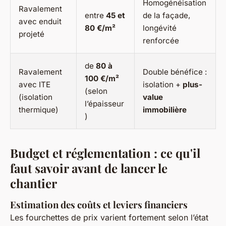
Homogénéisation
Ravalement
entre
45 et
de la façade,
avec enduit
80 €/m²
longévité
projeté
renforcée
de
80 à
Ravalement
Double bénéfice :
100 €/m²
avec ITE
isolation +
plus-
(selon
(isolation
value
l’épaisseur
thermique)
immobilière
)
Budget et réglementation : ce qu'il
faut savoir avant de lancer le
chantier
Estimation des coûts et leviers financiers
Les fourchettes de prix varient fortement selon l’état