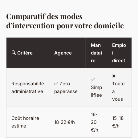
Comparatif des modes
d’intervention pour votre domicile
Man
Emplo
🔍 Critère
Agence
datai
i
re
direct
❌
✅
Responsabilité
✅ Zéro
Toute
Simp
administrative
paperasse
à
lifiée
vous
16-
Coût horaire
15-18
18-22 €/h
20
estimé
€/h
€/h